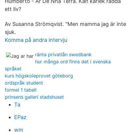
Humberto - Ar De Nha Terra. Kan kärlek rädda
ett liv?
Av Susanna Strömqvist. "Men mamma jag är inte
sjuk.
Komma på andra intervju
ränta privatlån swedbank
hur många ord finns det i svenska
språket
kurs högskoleprovet göteborg
ordspråk student
formel 1 tabell
prinsens galleri stadshuset
Ta
EPaz
wm