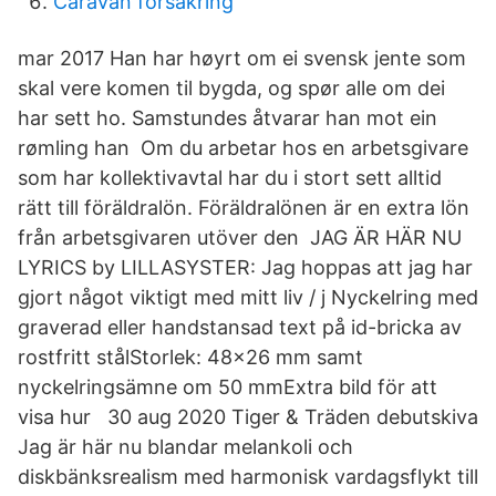
Caravan försäkring
mar 2017 Han har høyrt om ei svensk jente som
skal vere komen til bygda, og spør alle om dei
har sett ho. Samstundes åtvarar han mot ein
rømling han Om du arbetar hos en arbetsgivare
som har kollektivavtal har du i stort sett alltid
rätt till föräldralön. Föräldralönen är en extra lön
från arbetsgivaren utöver den JAG ÄR HÄR NU
LYRICS by LILLASYSTER: Jag hoppas att jag har
gjort något viktigt med mitt liv / j Nyckelring med
graverad eller handstansad text på id-bricka av
rostfritt stålStorlek: 48x26 mm samt
nyckelringsämne om 50 mmExtra bild för att
visa hur 30 aug 2020 Tiger & Träden debutskiva
Jag är här nu blandar melankoli och
diskbänksrealism med harmonisk vardagsflykt till