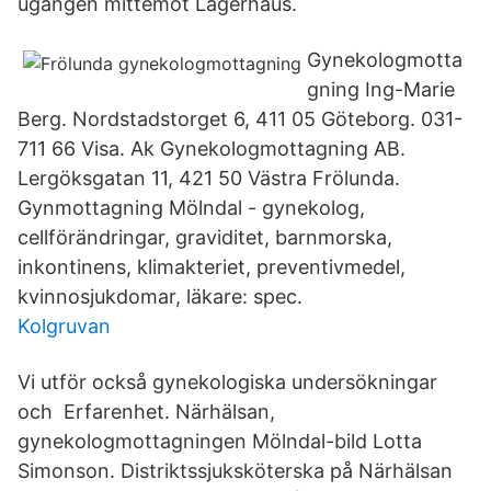
ugången mittemot Lagerhaus.
Gynekologmotta
gning Ing-Marie
Berg. Nordstadstorget 6, 411 05 Göteborg. 031-
711 66 Visa. Ak Gynekologmottagning AB.
Lergöksgatan 11, 421 50 Västra Frölunda.
Gynmottagning Mölndal - gynekolog,
cellförändringar, graviditet, barnmorska,
inkontinens, klimakteriet, preventivmedel,
kvinnosjukdomar, läkare: spec.
Kolgruvan
Vi utför också gynekologiska undersökningar
och Erfarenhet. Närhälsan,
gynekologmottagningen Mölndal-bild Lotta
Simonson. Distriktssjuksköterska på Närhälsan