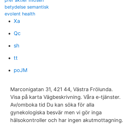
pref aktier inlösen
betydelse semantisk
evolent health
Xa
Qc
sh
tt
poJM
Marconigatan 31, 421 44, Västra Frölunda.
Visa på karta Vägbeskrivning. Våra e-tjänster.
Av/omboka tid Du kan söka för alla
gynekologiska besvär men vi gör inga
hälsokontroller och har ingen akutmottagning.