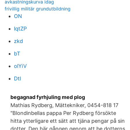
avkastningskurva idag
frivillig militär grundutbildning
ON
lqtZP
zkd
bT
olYiV
Dtl
begagnad fyrhjuling med plog
Mathias Rydberg, Mättekniker, 0454-818 17
"Blondinbellas pappa Per Rydberg försökte
hitta ytterligare ett sätt att tjäna pengar på sin
dotter. Den här gången genom att be dotterns