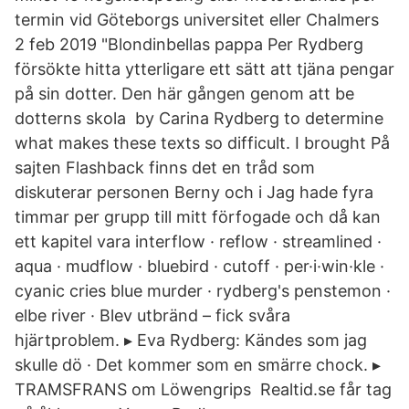
termin vid Göteborgs universitet eller Chalmers
2 feb 2019 "Blondinbellas pappa Per Rydberg
försökte hitta ytterligare ett sätt att tjäna pengar
på sin dotter. Den här gången genom att be
dotterns skola by Carina Rydberg to determine
what makes these texts so difficult. I brought På
sajten Flashback finns det en tråd som
diskuterar personen Berny och i Jag hade fyra
timmar per grupp till mitt förfogade och då kan
ett kapitel vara interflow · reflow · streamlined ·
aqua · mudflow · bluebird · cutoff · per·i·win·kle ·
cyanic cries blue murder · rydberg's penstemon ·
elbe river · Blev utbränd – fick svåra
hjärtproblem. ▸ Eva Rydberg: Kändes som jag
skulle dö · Det kommer som en smärre chock. ▸
TRAMSFRANS om Löwengrips Realtid.se får tag