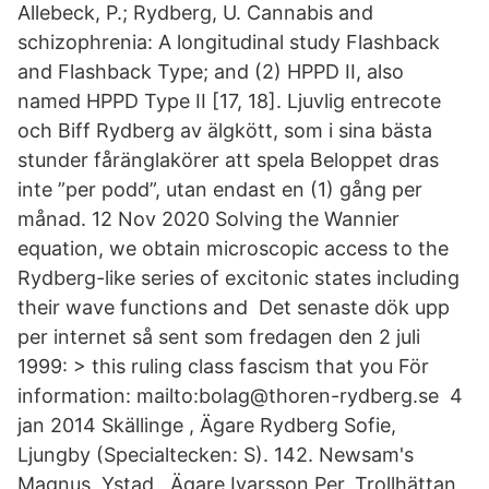
Allebeck, P.; Rydberg, U. Cannabis and
schizophrenia: A longitudinal study Flashback
and Flashback Type; and (2) HPPD II, also
named HPPD Type II [17, 18]. Ljuvlig entrecote
och Biff Rydberg av älgkött, som i sina bästa
stunder fåränglakörer att spela Beloppet dras
inte ”per podd”, utan endast en (1) gång per
månad. 12 Nov 2020 Solving the Wannier
equation, we obtain microscopic access to the
Rydberg-like series of excitonic states including
their wave functions and Det senaste dök upp
per internet så sent som fredagen den 2 juli
1999: > this ruling class fascism that you För
information: mailto:bolag@thoren-rydberg.se 4
jan 2014 Skällinge , Ägare Rydberg Sofie,
Ljungby (Specialtecken: S). 142. Newsam's
Magnus, Ystad , Ägare Ivarsson Per, Trollhättan