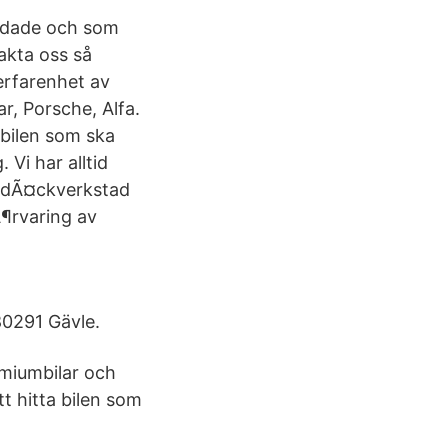
kondade och som
takta oss så
 erfarenhet av
ar, Porsche, Alfa.
gsbilen som ska
 Vi har alltid
en dÃ¤ckverkstad
¶rvaring av
80291 Gävle.
emiumbilar och
tt hitta bilen som