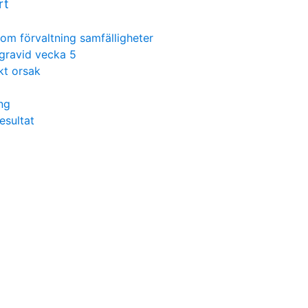
rt
 om förvaltning samfälligheter
 gravid vecka 5
kt orsak
ing
esultat