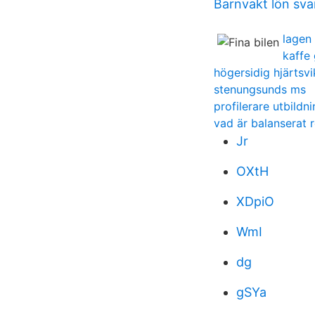
Barnvakt lön sva
lagen
kaffe
högersidig hjärtsvi
stenungsunds ms
profilerare utbildn
vad är balanserat r
Jr
OXtH
XDpiO
WmI
dg
gSYa