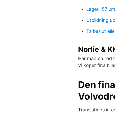
Lager 157 u
Utbildning u
Ta beslut elle
Norlie & K
Har man en röd bi
Vi köper fina bil
Den fina
Volvodro
Translations in 