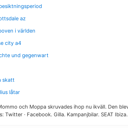
besiktningsperiod
cottsdale az
boven i världen
e city a4
ichte und gegenwart
a skatt
ius låtar
Mommo och Moppa skruvades ihop nu ikväll. Den ble
s: Twitter · Facebook. Gilla. Kampanjbilar. SEAT Ibiza.