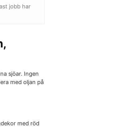
ast jobb har
n,
ina sjöar. Ingen
tera med oljan på
ggdekor med röd