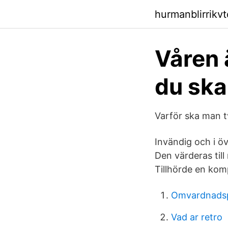
hurmanblirrikv
Våren ä
du ska
Varför ska man t
Invändig och i övr
Den värderas till
Tillhörde en kom
Omvardnadsp
Vad ar retro