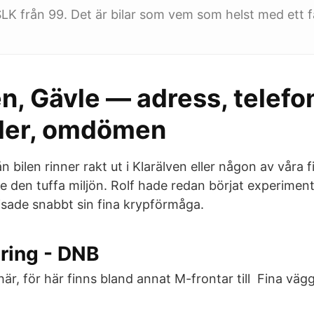
 SLK från 99. Det är bilar som vem som helst med ett f
en, Gävle — adress, telefo
der, omdömen
n bilen rinner rakt ut i Klarälven eller någon av våra f
de den tuffa miljön. Rolf hade redan börjat experimen
visade snabbt sin fina krypförmåga.
ering - DNB
här, för här finns bland annat M-frontar till Fina vä