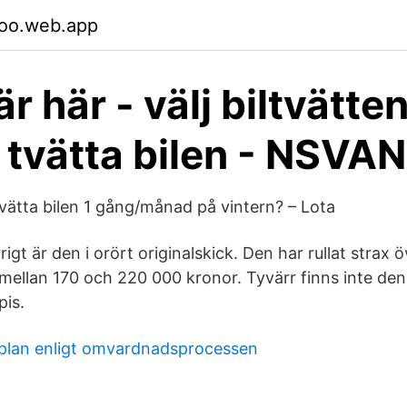
too.web.app
r här - välj biltvätte
 tvätta bilen - NSVA
vätta bilen 1 gång/månad på vintern? – Lota
igt är den i orört originalskick. Den har rullat strax ö
 mellan 170 och 220 000 kronor. Tyvärr finns inte den 
pis.
lan enligt omvardnadsprocessen