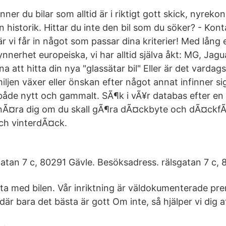
inner du bilar som alltid är i riktigt gott skick, nyre
in historik. Hittar du inte den bil som du söker? - Kon
 vi får in något som passar dina kriterier! Med lång
synnerhet europeiska, vi har alltid själva åkt: MG, Jagu
rna att hitta din nya "glassätar bil" Eller är det varda
ljen växer eller önskan efter något annat infinner sig.
er, både nytt och gammalt. SÃ¶k i vÃ¥r databas efter 
d nÃ¤ra dig om du skall gÃ¶ra dÃ¤ckbyte och dÃ¤ckfÃ
h vinterdÃ¤ck.
gatan 7 c, 80291 Gävle. Besöksadress. rälsgatan 7 c, 
tt ta med bilen. Vår inriktning är väldokumenterade pr
 där bara det bästa är gott Om inte, så hjälper vi dig a