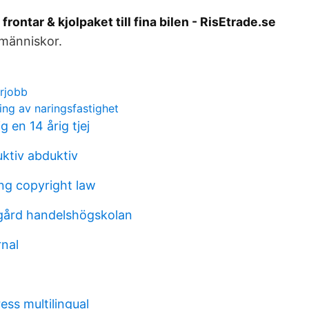
frontar & kjolpaket till fina bilen - RisEtrade.se
 människor.
rjobb
ning av naringsfastighet
g en 14 årig tjej
uktiv abduktiv
ng copyright law
gård handelshögskolan
rnal
ss multilingual