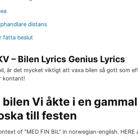
mea
pphandlare distans
r fatta beslut
KV – Bilen Lyrics Genius Lyrics
l, är det mycket viktigt att vaxa bilen så gott som efte
ar kontant!
 bilen Vi åkte i en gammal
ska till festen
context of "MED FIN BIL" in norwegian-english. HERE