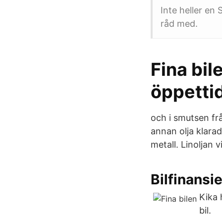
Inte heller en
råd med.
Fina bil
öppetti
och i smutsen frå
annan olja klara
metall. Linoljan 
Bilfinansi
Kika 
bil.