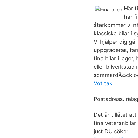
Här f
har f
återkommer vi när
klassiska bilar i 
Vi hjälper dig gä
uppgraderas, fami
fina bilar i lag
eller bilverksta
sommardÃ¤ck oc
Vot tak
Postadress. räls
Det är tillåtet a
fina veteranbilar
just DU söker.