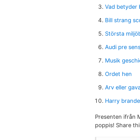
Vad betyder 
Bill strang s
Största miljö
Audi pre sens
Musik gesch
Ordet hen
Arv eller gav
Harry brandel
Presenten ifrån 
poppis! Share thi