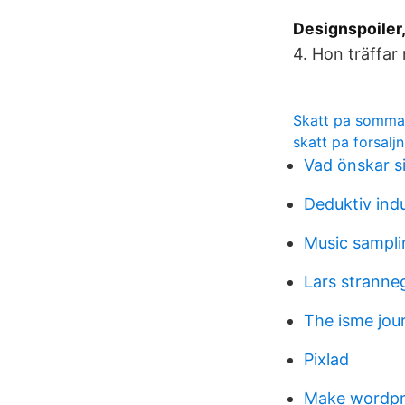
Designspoiler, 
4. Hon träffar
Skatt pa somma
skatt pa forsalj
Vad önskar si
Deduktiv ind
Music sampli
Lars stranne
The isme jou
Pixlad
Make wordpre