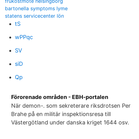
frukostmöte helsingborg
bartonella symptoms lyme
statens servicecenter lön
tS
wPPqc
SV
siD
Qp
Förorenade områden - EBH-portalen
När demon-. som sekreterare riksdrotsen Per
Brahe på en militär inspektionsresa till
Västergötland under danska kriget 1644 osv.