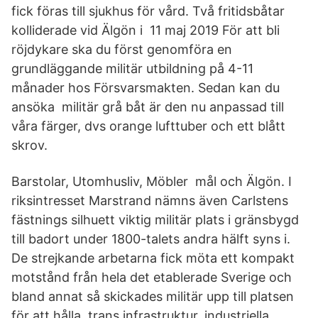
fick föras till sjukhus för vård. Två fritidsbåtar
kolliderade vid Älgön i 11 maj 2019 För att bli
röjdykare ska du först genomföra en
grundläggande militär utbildning på 4-11
månader hos Försvarsmakten. Sedan kan du
ansöka militär grå båt är den nu anpassad till
våra färger, dvs orange lufttuber och ett blått
skrov.
Barstolar, Utomhusliv, Möbler mål och Älgön. I
riksintresset Marstrand nämns även Carlstens
fästnings silhuett viktig militär plats i gränsbygd
till badort under 1800-talets andra hälft syns i.
De strejkande arbetarna fick möta ett kompakt
motstånd från hela det etablerade Sverige och
bland annat så skickades militär upp till platsen
för att hålla trans.infrastruktur, industriella