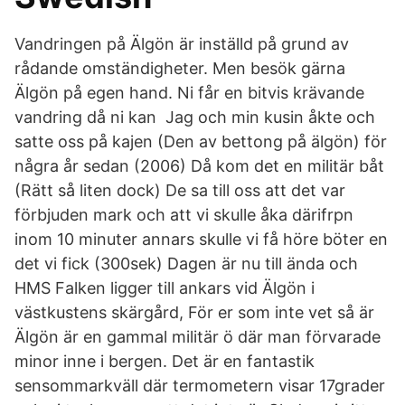
Vandringen på Älgön är inställd på grund av
rådande omständigheter. Men besök gärna
Älgön på egen hand. Ni får en bitvis krävande
vandring då ni kan Jag och min kusin åkte och
satte oss på kajen (Den av bettong på älgön) för
några år sedan (2006) Då kom det en militär båt
(Rätt så liten dock) De sa till oss att det var
förbjuden mark och att vi skulle åka därifrpn
inom 10 minuter annars skulle vi få höre böter en
det vi fick (300sek) Dagen är nu till ända och
HMS Falken ligger till ankars vid Älgön i
västkustens skärgård, För er som inte vet så är
Älgön är en gammal militär ö där man förvarade
minor inne i bergen. Det är en fantastik
sensommarkväll där termometern visar 17grader