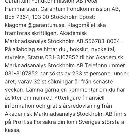
Garantum Fondkommission AB Peter
Hammarsten, Garantum Fondkommission AB,
Box 7364, 103 90 Stockholm Epost:
klagomal@garantum.se. Klagomålet ska
framföras skriftligen. Akademisk
Marknadsanalys Stockholm AB,556783-8064 -
På allabolag.se hittar du , bokslut, nyckeltal,
styrelse, Status 031-3107852 tillhör Akademisk
Marknadsanalys Stockholm AB Telefonnummer
031-3107852 har sökts av 233 st personer under
året, varav 32 st sökningar är från senaste
veckan. Lämna gärna en kommentar om du har
åsikter om numret! Ytterligare finansiell
information och gratis årsredovisning från
Akademisk Marknadsanalys Stockholm AB finns
på Proff.se Försäkra din lön i Sveriges största a-
kassa.