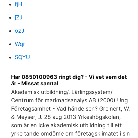
fjH
jZJ
ozJl
Wqr
SQYU
Har 0850100963 ringt dig? - Vi vet vem det
är - Missat samtal
Akademisk utbildning/. Lärlingssystem/
Centrum för marknadsanalys AB (2000) Ung
Företagsamhet - Vad hände sen? Greinert, W.
& Meyser, J. 28 aug 2013 Yrkeshögskolan,
som är en icke akademisk utbildning till ett
yrke tande omdöme om företagsklimatet i sin